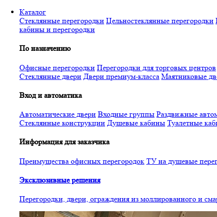
Перейти
Каталог
к
Стеклянные перегородки
Цельностеклянные перегородки
основному
кабины и перегородки
содержанию
По назначению
Офисные перегородки
Перегородки для торговых центров
Стеклянные двери
Двери премиум-класса
Маятниковые дв
Вход и автоматика
Автоматические двери
Входные группы
Раздвижные автом
Стеклянные конструкции
Душевые кабины
Туалетные ка
Информация для заказчика
Преимущества офисных перегородок
ТУ на душевые пере
Эксклюзивные решения
Перегородки, двери, ограждения из моллированного и см