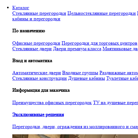
Перейти
Каталог
к
Стеклянные перегородки
Цельностеклянные перегородки
основному
кабины и перегородки
содержанию
По назначению
Офисные перегородки
Перегородки для торговых центров
Стеклянные двери
Двери премиум-класса
Маятниковые дв
Вход и автоматика
Автоматические двери
Входные группы
Раздвижные автом
Стеклянные конструкции
Душевые кабины
Туалетные ка
Информация для заказчика
Преимущества офисных перегородок
ТУ на душевые пере
Эксклюзивные решения
Перегородки, двери, ограждения из моллированного и см