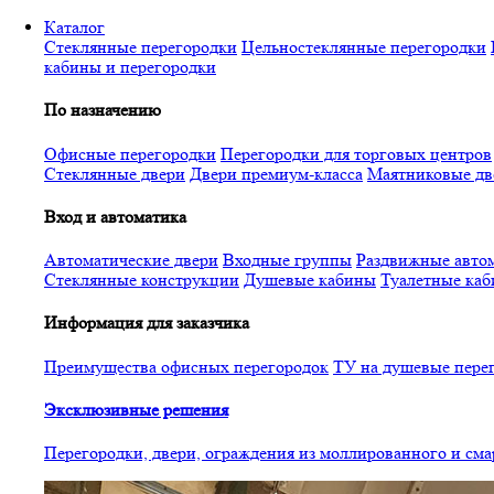
Перейти
Каталог
к
Стеклянные перегородки
Цельностеклянные перегородки
основному
кабины и перегородки
содержанию
По назначению
Офисные перегородки
Перегородки для торговых центров
Стеклянные двери
Двери премиум-класса
Маятниковые дв
Вход и автоматика
Автоматические двери
Входные группы
Раздвижные автом
Стеклянные конструкции
Душевые кабины
Туалетные ка
Информация для заказчика
Преимущества офисных перегородок
ТУ на душевые пере
Эксклюзивные решения
Перегородки, двери, ограждения из моллированного и см