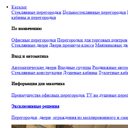
Перейти
Каталог
к
Стеклянные перегородки
Цельностеклянные перегородки
основному
кабины и перегородки
содержанию
По назначению
Офисные перегородки
Перегородки для торговых центров
Стеклянные двери
Двери премиум-класса
Маятниковые дв
Вход и автоматика
Автоматические двери
Входные группы
Раздвижные автом
Стеклянные конструкции
Душевые кабины
Туалетные ка
Информация для заказчика
Преимущества офисных перегородок
ТУ на душевые пере
Эксклюзивные решения
Перегородки, двери, ограждения из моллированного и см