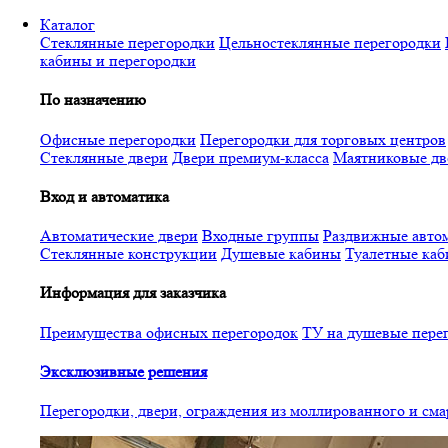
Перейти
Каталог
к
Стеклянные перегородки
Цельностеклянные перегородки
основному
кабины и перегородки
содержанию
По назначению
Офисные перегородки
Перегородки для торговых центров
Стеклянные двери
Двери премиум-класса
Маятниковые дв
Вход и автоматика
Автоматические двери
Входные группы
Раздвижные автом
Стеклянные конструкции
Душевые кабины
Туалетные ка
Информация для заказчика
Преимущества офисных перегородок
ТУ на душевые пере
Эксклюзивные решения
Перегородки, двери, ограждения из моллированного и см