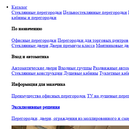
Перейти
Каталог
к
Стеклянные перегородки
Цельностеклянные перегородки
основному
кабины и перегородки
содержанию
По назначению
Офисные перегородки
Перегородки для торговых центров
Стеклянные двери
Двери премиум-класса
Маятниковые дв
Вход и автоматика
Автоматические двери
Входные группы
Раздвижные автом
Стеклянные конструкции
Душевые кабины
Туалетные ка
Информация для заказчика
Преимущества офисных перегородок
ТУ на душевые пере
Эксклюзивные решения
Перегородки, двери, ограждения из моллированного и см