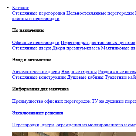
Перейти
Каталог
к
Стеклянные перегородки
Цельностеклянные перегородки
основному
кабины и перегородки
содержанию
По назначению
Офисные перегородки
Перегородки для торговых центров
Стеклянные двери
Двери премиум-класса
Маятниковые дв
Вход и автоматика
Автоматические двери
Входные группы
Раздвижные автом
Стеклянные конструкции
Душевые кабины
Туалетные ка
Информация для заказчика
Преимущества офисных перегородок
ТУ на душевые пере
Эксклюзивные решения
Перегородки, двери, ограждения из моллированного и см