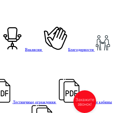
Вакансии
Благодарности
Лестничные ограждения
Душевые кабины
Закажите
звонок!