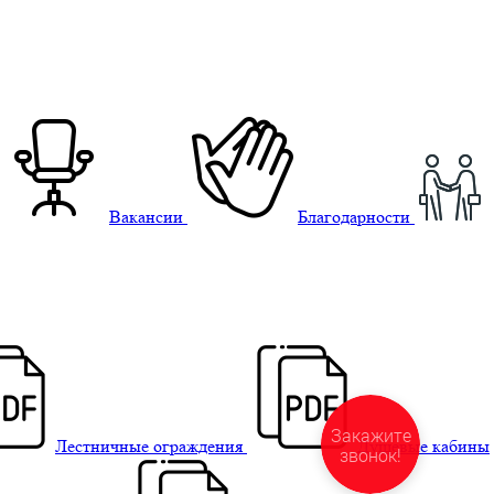
Вакансии
Благодарности
Закажите
Лестничные ограждения
Душевые кабины
звонок!