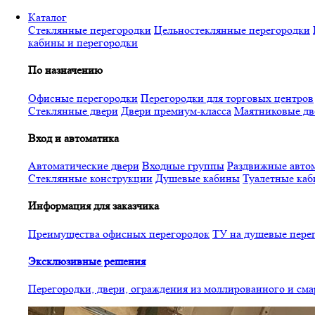
Перейти
Каталог
к
Стеклянные перегородки
Цельностеклянные перегородки
основному
кабины и перегородки
содержанию
По назначению
Офисные перегородки
Перегородки для торговых центров
Стеклянные двери
Двери премиум-класса
Маятниковые дв
Вход и автоматика
Автоматические двери
Входные группы
Раздвижные автом
Стеклянные конструкции
Душевые кабины
Туалетные ка
Информация для заказчика
Преимущества офисных перегородок
ТУ на душевые пере
Эксклюзивные решения
Перегородки, двери, ограждения из моллированного и см