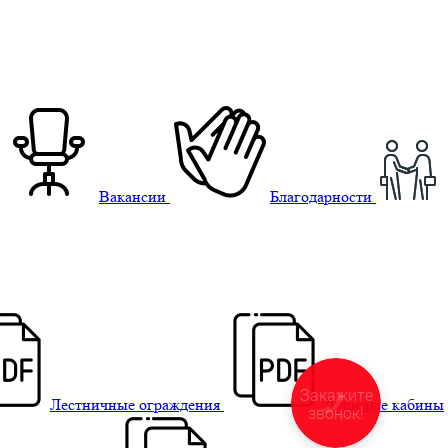
Вакансии
Благодарности
Закажите
Лестничные ограждения
Душевые кабины
звонок!