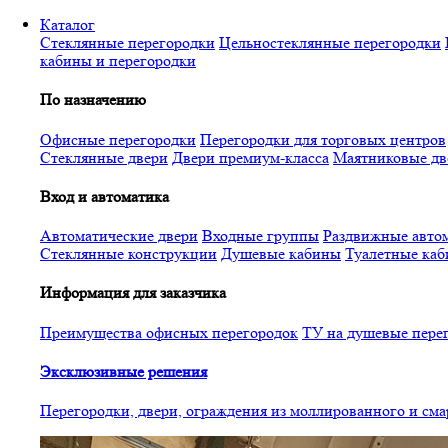
Перейти
Каталог
к
Стеклянные перегородки
Цельностеклянные перегородки
основному
кабины и перегородки
содержанию
По назначению
Офисные перегородки
Перегородки для торговых центров
Стеклянные двери
Двери премиум-класса
Маятниковые дв
Вход и автоматика
Автоматические двери
Входные группы
Раздвижные автом
Стеклянные конструкции
Душевые кабины
Туалетные ка
Информация для заказчика
Преимущества офисных перегородок
ТУ на душевые пере
Эксклюзивные решения
Перегородки, двери, ограждения из моллированного и см