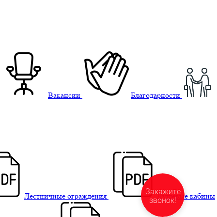
Вакансии
Благодарности
Лестничные ограждения
Душевые кабины
Закажите
звонок!