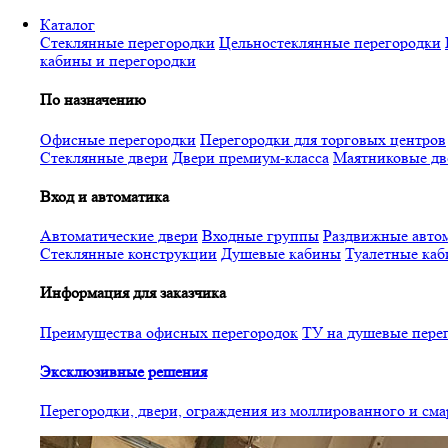
Перейти
Каталог
к
Стеклянные перегородки
Цельностеклянные перегородки
основному
кабины и перегородки
содержанию
По назначению
Офисные перегородки
Перегородки для торговых центров
Стеклянные двери
Двери премиум-класса
Маятниковые дв
Вход и автоматика
Автоматические двери
Входные группы
Раздвижные автом
Стеклянные конструкции
Душевые кабины
Туалетные ка
Информация для заказчика
Преимущества офисных перегородок
ТУ на душевые пере
Эксклюзивные решения
Перегородки, двери, ограждения из моллированного и см