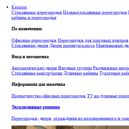
Перейти
Каталог
к
Стеклянные перегородки
Цельностеклянные перегородки
основному
кабины и перегородки
содержанию
По назначению
Офисные перегородки
Перегородки для торговых центров
Стеклянные двери
Двери премиум-класса
Маятниковые дв
Вход и автоматика
Автоматические двери
Входные группы
Раздвижные автом
Стеклянные конструкции
Душевые кабины
Туалетные ка
Информация для заказчика
Преимущества офисных перегородок
ТУ на душевые пере
Эксклюзивные решения
Перегородки, двери, ограждения из моллированного и см