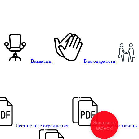
Вакансии
Благодарности
Закажите
Лестничные ограждения
Душевые кабины
звонок!