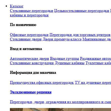
Перейти
Каталог
к
Стеклянные перегородки
Цельностеклянные перегородки
основному
кабины и перегородки
содержанию
По назначению
Офисные перегородки
Перегородки для торговых центров
Стеклянные двери
Двери премиум-класса
Маятниковые дв
Вход и автоматика
Автоматические двери
Входные группы
Раздвижные автом
Стеклянные конструкции
Душевые кабины
Туалетные ка
Информация для заказчика
Преимущества офисных перегородок
ТУ на душевые пере
Эксклюзивные решения
Перегородки, двери, ограждения из моллированного и см