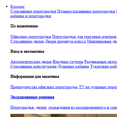
Перейти
Каталог
к
Стеклянные перегородки
Цельностеклянные перегородки
основному
кабины и перегородки
содержанию
По назначению
Офисные перегородки
Перегородки для торговых центров
Стеклянные двери
Двери премиум-класса
Маятниковые дв
Вход и автоматика
Автоматические двери
Входные группы
Раздвижные автом
Стеклянные конструкции
Душевые кабины
Туалетные ка
Информация для заказчика
Преимущества офисных перегородок
ТУ на душевые пере
Эксклюзивные решения
Перегородки, двери, ограждения из моллированного и см