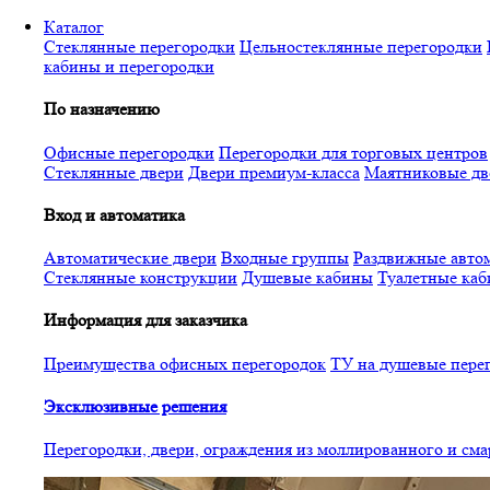
Перейти
Каталог
к
Стеклянные перегородки
Цельностеклянные перегородки
основному
кабины и перегородки
содержанию
По назначению
Офисные перегородки
Перегородки для торговых центров
Стеклянные двери
Двери премиум-класса
Маятниковые дв
Вход и автоматика
Автоматические двери
Входные группы
Раздвижные автом
Стеклянные конструкции
Душевые кабины
Туалетные ка
Информация для заказчика
Преимущества офисных перегородок
ТУ на душевые пере
Эксклюзивные решения
Перегородки, двери, ограждения из моллированного и см