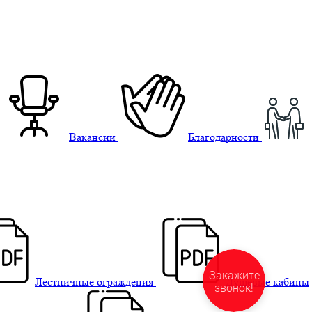
Вакансии
Благодарности
Лестничные ограждения
Душевые кабины
Закажите
звонок!