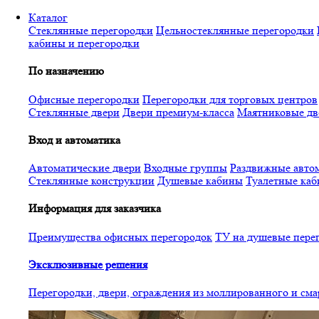
Перейти
Каталог
к
Стеклянные перегородки
Цельностеклянные перегородки
основному
кабины и перегородки
содержанию
По назначению
Офисные перегородки
Перегородки для торговых центров
Стеклянные двери
Двери премиум-класса
Маятниковые дв
Вход и автоматика
Автоматические двери
Входные группы
Раздвижные автом
Стеклянные конструкции
Душевые кабины
Туалетные ка
Информация для заказчика
Преимущества офисных перегородок
ТУ на душевые пере
Эксклюзивные решения
Перегородки, двери, ограждения из моллированного и см