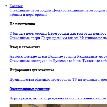
Перейти
Каталог
к
Стеклянные перегородки
Цельностеклянные перегородки
основному
кабины и перегородки
содержанию
По назначению
Офисные перегородки
Перегородки для торговых центров
Стеклянные двери
Двери премиум-класса
Маятниковые дв
Вход и автоматика
Автоматические двери
Входные группы
Раздвижные автом
Стеклянные конструкции
Душевые кабины
Туалетные ка
Информация для заказчика
Преимущества офисных перегородок
ТУ на душевые пере
Эксклюзивные решения
Перегородки, двери, ограждения из моллированного и см