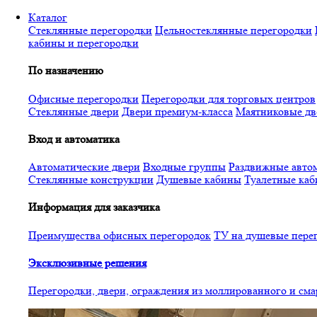
Перейти
Каталог
к
Стеклянные перегородки
Цельностеклянные перегородки
основному
кабины и перегородки
содержанию
По назначению
Офисные перегородки
Перегородки для торговых центров
Стеклянные двери
Двери премиум-класса
Маятниковые дв
Вход и автоматика
Автоматические двери
Входные группы
Раздвижные автом
Стеклянные конструкции
Душевые кабины
Туалетные ка
Информация для заказчика
Преимущества офисных перегородок
ТУ на душевые пере
Эксклюзивные решения
Перегородки, двери, ограждения из моллированного и см