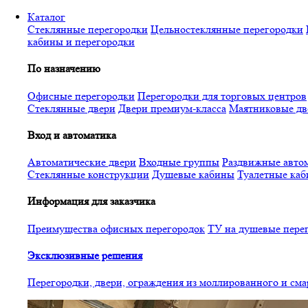
Перейти
Каталог
к
Стеклянные перегородки
Цельностеклянные перегородки
основному
кабины и перегородки
содержанию
По назначению
Офисные перегородки
Перегородки для торговых центров
Стеклянные двери
Двери премиум-класса
Маятниковые дв
Вход и автоматика
Автоматические двери
Входные группы
Раздвижные автом
Стеклянные конструкции
Душевые кабины
Туалетные ка
Информация для заказчика
Преимущества офисных перегородок
ТУ на душевые пере
Эксклюзивные решения
Перегородки, двери, ограждения из моллированного и см