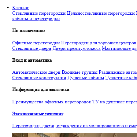
Перейти
Каталог
к
Стеклянные перегородки
Цельностеклянные перегородки
основному
кабины и перегородки
содержанию
По назначению
Офисные перегородки
Перегородки для торговых центров
Стеклянные двери
Двери премиум-класса
Маятниковые дв
Вход и автоматика
Автоматические двери
Входные группы
Раздвижные автом
Стеклянные конструкции
Душевые кабины
Туалетные ка
Информация для заказчика
Преимущества офисных перегородок
ТУ на душевые пере
Эксклюзивные решения
Перегородки, двери, ограждения из моллированного и см