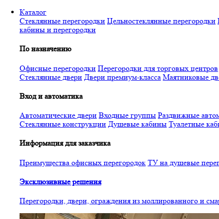
Перейти
Каталог
к
Стеклянные перегородки
Цельностеклянные перегородки
основному
кабины и перегородки
содержанию
По назначению
Офисные перегородки
Перегородки для торговых центров
Стеклянные двери
Двери премиум-класса
Маятниковые дв
Вход и автоматика
Автоматические двери
Входные группы
Раздвижные автом
Стеклянные конструкции
Душевые кабины
Туалетные ка
Информация для заказчика
Преимущества офисных перегородок
ТУ на душевые пере
Эксклюзивные решения
Перегородки, двери, ограждения из моллированного и см