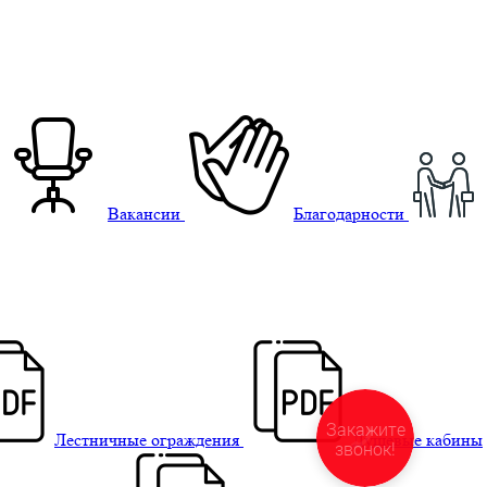
Вакансии
Благодарности
Закажите
Лестничные ограждения
Душевые кабины
звонок!