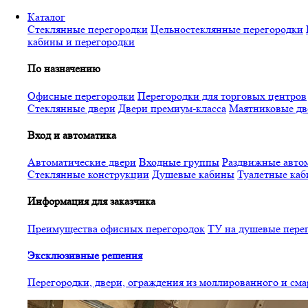
Перейти
Каталог
к
Стеклянные перегородки
Цельностеклянные перегородки
основному
кабины и перегородки
содержанию
По назначению
Офисные перегородки
Перегородки для торговых центров
Стеклянные двери
Двери премиум-класса
Маятниковые дв
Вход и автоматика
Автоматические двери
Входные группы
Раздвижные автом
Стеклянные конструкции
Душевые кабины
Туалетные ка
Информация для заказчика
Преимущества офисных перегородок
ТУ на душевые пере
Эксклюзивные решения
Перегородки, двери, ограждения из моллированного и см