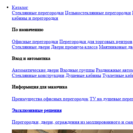
Перейти
Каталог
к
Стеклянные перегородки
Цельностеклянные перегородки
основному
кабины и перегородки
содержанию
По назначению
Офисные перегородки
Перегородки для торговых центров
Стеклянные двери
Двери премиум-класса
Маятниковые дв
Вход и автоматика
Автоматические двери
Входные группы
Раздвижные автом
Стеклянные конструкции
Душевые кабины
Туалетные ка
Информация для заказчика
Преимущества офисных перегородок
ТУ на душевые пере
Эксклюзивные решения
Перегородки, двери, ограждения из моллированного и см