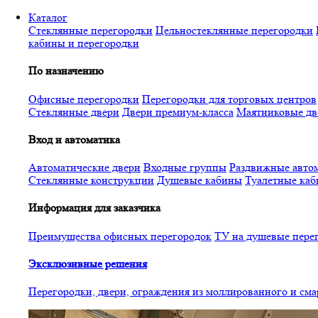
Перейти
Каталог
к
Стеклянные перегородки
Цельностеклянные перегородки
основному
кабины и перегородки
содержанию
По назначению
Офисные перегородки
Перегородки для торговых центров
Стеклянные двери
Двери премиум-класса
Маятниковые дв
Вход и автоматика
Автоматические двери
Входные группы
Раздвижные автом
Стеклянные конструкции
Душевые кабины
Туалетные ка
Информация для заказчика
Преимущества офисных перегородок
ТУ на душевые пере
Эксклюзивные решения
Перегородки, двери, ограждения из моллированного и см