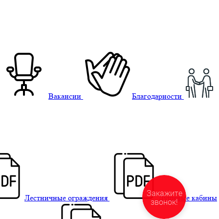
Вакансии
Благодарности
Лестничные ограждения
Душевые кабины
Закажите
звонок!