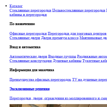
Перейти
Каталог
к
Стеклянные перегородки
Цельностеклянные перегородки
основному
кабины и перегородки
содержанию
По назначению
Офисные перегородки
Перегородки для торговых центров
Стеклянные двери
Двери премиум-класса
Маятниковые дв
Вход и автоматика
Автоматические двери
Входные группы
Раздвижные автом
Стеклянные конструкции
Душевые кабины
Туалетные ка
Информация для заказчика
Преимущества офисных перегородок
ТУ на душевые пере
Эксклюзивные решения
Перегородки, двери, ограждения из моллированного и см